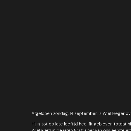
Afgelopen zondag, 14 september, is Wiel Heger ove
Hij is tot op late leeftijd heel fit gebleven totdat
Wiel werd in de jaren 80 trainer van ons eerste elft