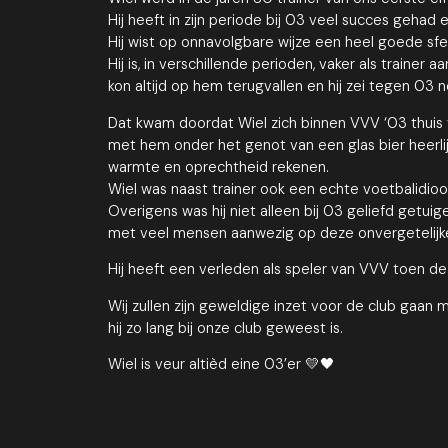
Hij heeft in zijn periode bij 03 veel succes gehad 
Hij wist op onnavolgbare wijze een heel goede sfeer
Hij is, in verschillende perioden, vaker als train
kon altijd op hem terugvallen en hij zei tegen 03 no
Dat kwam doordat Wiel zich binnen VVV ‘03 thuis vo
met hem onder het genot van een glas bier heerlijk
warmte en oprechtheid rekenen.
Wiel was naast trainer ook een echte voetbalidio
Overigens was hij niet alleen bij 03 geliefd getui
met veel mensen aanwezig op deze onvergetelijk
Hij heeft een verleden als speler van VVV toen deze
Wij zullen zijn geweldige inzet voor de club gaan 
hij zo lang bij onze club geweest is.
Wiel is veur altièd eine 03’er 💛🖤