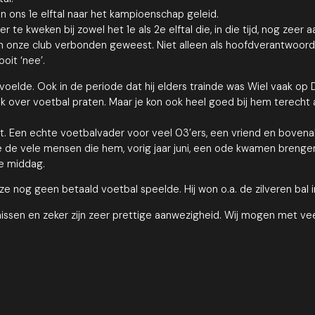
en ons 1e elftal naar het kampioenschap geleid.
 te kweken bij zowel het 1e als 2e elftal die, in die tijd, nog zeer
er aan onze club verbonden geweest. Niet alleen als hoofdverantwoor
oit ‘nee’.
elde. Ook in de periode dat hij elders trainde was Wiel vaak op D’n
 over voetbal praten. Maar je kon ook heel goed bij hem terecht a
ot. Een echte voetbalvader voor veel 03’ers, een vriend en boven
ge de vele mensen die hem, vorig jaar juni, een ode kwamen brengen
e middag.
 nog geen betaald voetbal speelde. Hij won o.a. de zilveren bal in 1
missen en zeker zijn zeer prettige aanwezigheid. Wij mogen met vee