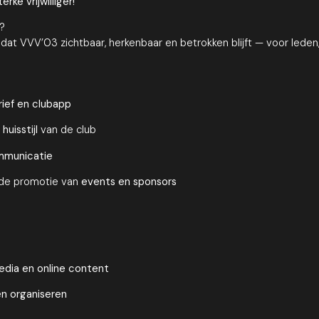
ke vrijwilliger!
?
 dat VVV’03 zichtbaar, herkenbaar en betrokken blijft — voor leden, 
rief en clubapp
huisstijl
van de club
mmunicatie
 de promotie van
events en sponsors
edia en online content
n organiseren