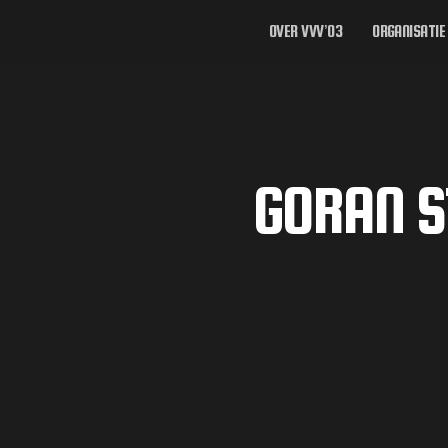
OVER VVV’03
ORGANISATIE
GORAN S