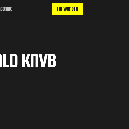
SORING
LID WORDEN
ALD KNVB