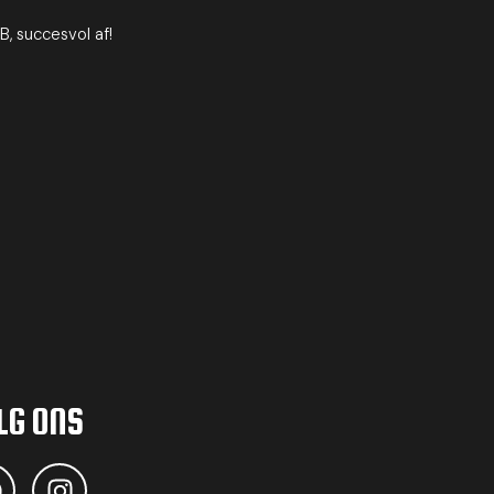
, succesvol af!
LG ONS