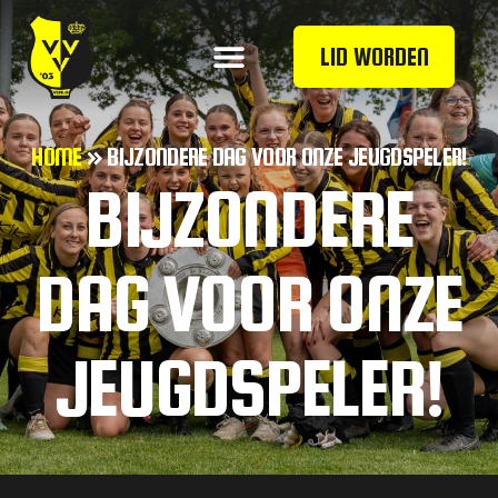
LID WORDEN
HOME
»
BIJZONDERE DAG VOOR ONZE JEUGDSPELER!
BIJZONDERE
DAG VOOR ONZE
JEUGDSPELER!